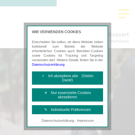
WIR VERWENDEN COOKIES
Willershausen & Bossert
Steuerberatung in Murnau a. Staffelsee
Entscheiden Sie selbst, ob diese Website neben
funktionell zum Betrieb der Website
erforderlichen Cookies auch Betreiber-Cookies
sowie Cookies für Tracking und Targeting
verwenden darf. Weitere Details finden Sie in der
Datenschutzerklärung
.
✓ Ich akzeptiere alle (Vielen
Dank!)
✕ Nur essenzielle Cookies
akzeptieren
✎ Individuelle Präferenzen
·
Datenschutzerklärung
Impressum
Notwendige Cookies
Diese Cookies sind erforderlich, um die
grundlegende Funktionalität der Website