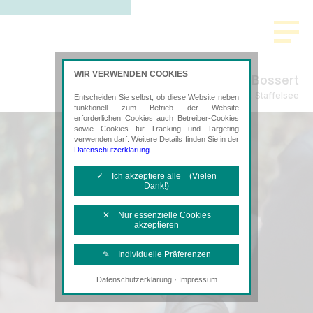
WIR VERWENDEN COOKIES
Willershausen & Bossert
Steuerberatung in Murnau a. Staffelsee
Entscheiden Sie selbst, ob diese Website neben
funktionell zum Betrieb der Website
erforderlichen Cookies auch Betreiber-Cookies
sowie Cookies für Tracking und Targeting
verwenden darf. Weitere Details finden Sie in der
Datenschutzerklärung
.
✓ Ich akzeptiere alle (Vielen
Dank!)
✕ Nur essenzielle Cookies
akzeptieren
✎ Individuelle Präferenzen
·
Datenschutzerklärung
Impressum
Notwendige Cookies
Diese Cookies sind erforderlich, um die
grundlegende Funktionalität der Website