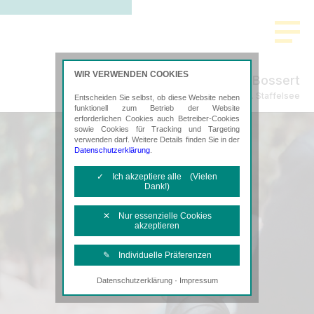
WIR VERWENDEN COOKIES
Willershausen & Bossert
Steuerberatung in Murnau a. Staffelsee
Entscheiden Sie selbst, ob diese Website neben
funktionell zum Betrieb der Website
erforderlichen Cookies auch Betreiber-Cookies
sowie Cookies für Tracking und Targeting
verwenden darf. Weitere Details finden Sie in der
Datenschutzerklärung
.
✓ Ich akzeptiere alle (Vielen
Dank!)
✕ Nur essenzielle Cookies
akzeptieren
✎ Individuelle Präferenzen
·
Datenschutzerklärung
Impressum
Notwendige Cookies
Diese Cookies sind erforderlich, um die
grundlegende Funktionalität der Website