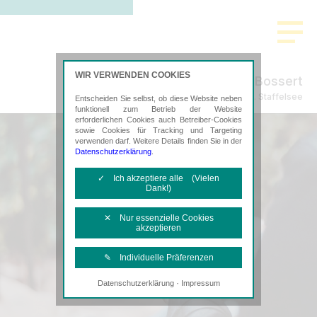
WIR VERWENDEN COOKIES
Willershausen & Bossert
Steuerberatung in Murnau a. Staffelsee
Entscheiden Sie selbst, ob diese Website neben
funktionell zum Betrieb der Website
erforderlichen Cookies auch Betreiber-Cookies
sowie Cookies für Tracking und Targeting
verwenden darf. Weitere Details finden Sie in der
Datenschutzerklärung
.
✓ Ich akzeptiere alle (Vielen
Dank!)
✕ Nur essenzielle Cookies
akzeptieren
✎ Individuelle Präferenzen
·
Datenschutzerklärung
Impressum
Notwendige Cookies
Diese Cookies sind erforderlich, um die
grundlegende Funktionalität der Website