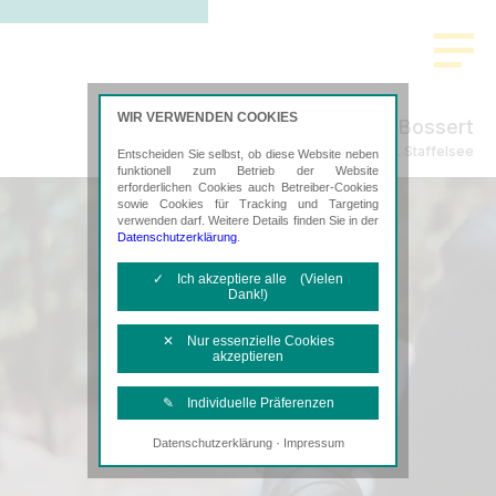
WIR VERWENDEN COOKIES
Willershausen & Bossert
Steuerberatung in Murnau a. Staffelsee
Entscheiden Sie selbst, ob diese Website neben
funktionell zum Betrieb der Website
erforderlichen Cookies auch Betreiber-Cookies
sowie Cookies für Tracking und Targeting
verwenden darf. Weitere Details finden Sie in der
Datenschutzerklärung
.
✓ Ich akzeptiere alle (Vielen
Dank!)
✕ Nur essenzielle Cookies
akzeptieren
✎ Individuelle Präferenzen
·
Datenschutzerklärung
Impressum
Notwendige Cookies
Diese Cookies sind erforderlich, um die
grundlegende Funktionalität der Website