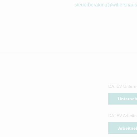
steuerberatung@willershau
DATEV Untern
Unterne
DATEV Arbeitn
Arbeitne