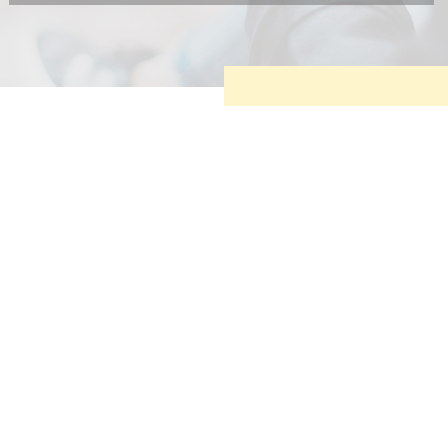
Diese Cookies sind erforderlich, um die grundlegende
Funktionalität der Website zu sichern.
Tracking- und Targeting-Cookies
Diese Cookies sind erforderlich, um unsere Website auf Ihre
Bedürfnisse hin zu optimieren. Hierzu gehört eine
bedarfsgerechte Gestaltung und fortlaufende Verbesserung
unseres Angebotes einschließlich der Verknüpfung zu
Social-Media-Angeboten von z.B. Facebook und LinkedIn.
Betreibercookies
Diese Cookies sind erforderlich, um z.B. Google Maps zu
nutzen oder eingebettete Videos abspielen zu können.