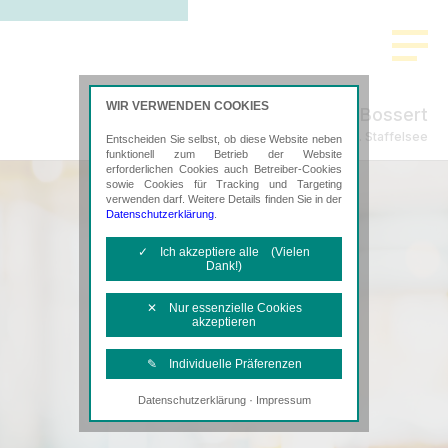
WIR VERWENDEN COOKIES
Willershausen & Bossert
Steuerberatung in Murnau a. Staffelsee
Entscheiden Sie selbst, ob diese Website neben
funktionell zum Betrieb der Website
erforderlichen Cookies auch Betreiber-Cookies
sowie Cookies für Tracking und Targeting
verwenden darf. Weitere Details finden Sie in der
Datenschutzerklärung
.
✓ Ich akzeptiere alle (Vielen
Dank!)
✕ Nur essenzielle Cookies
akzeptieren
✎ Individuelle Präferenzen
·
Datenschutzerklärung
Impressum
Notwendige Cookies
Diese Cookies sind erforderlich, um die
grundlegende Funktionalität der Website