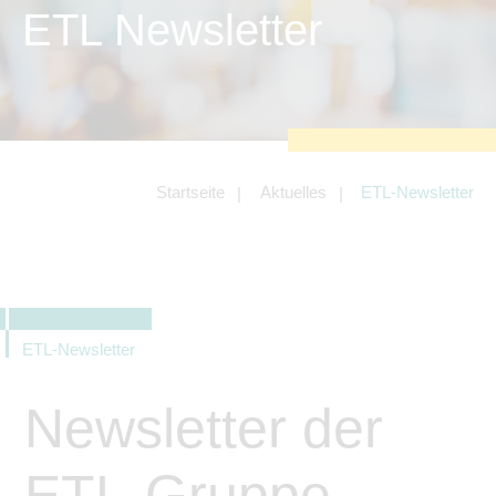
zu sichern.
ETL Newsletter
Tracking- und Targeting-Cookies
Diese Cookies sind erforderlich, um
unsere Website auf Ihre Bedürfnisse hin
zu optimieren. Hierzu gehört eine
bedarfsgerechte Gestaltung und
fortlaufende Verbesserung unseres
Angebotes einschließlich der
Verknüpfung zu Social-Media-
Angeboten von z.B. Facebook und
Startseite
Aktuelles
ETL-Newsletter
LinkedIn.
Betreibercookies
Diese Cookies sind erforderlich, um z.B.
Google Maps zu nutzen oder
eingebettete Videos abspielen zu
können.
ETL-Newsletter
Newsletter der
ETL-Gruppe